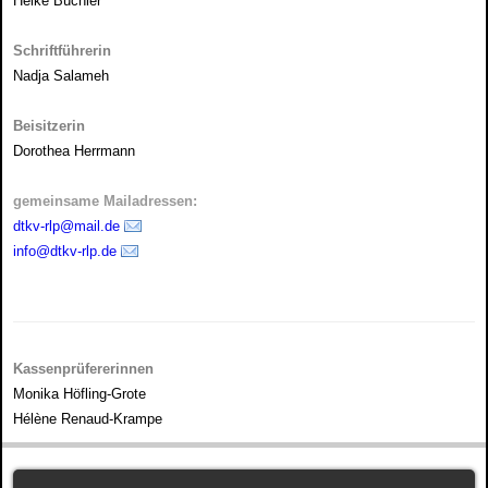
Heike Büchler
Schriftführerin
Nadja Salameh
Beisitzerin
Dorothea Herrmann
gemeinsame Mailadressen:
dtkv-rlp@mail.de
info@dtkv-rlp.de
Kassenprüfererinnen
Monika Höfling-Grote
Hélène Renaud-Krampe